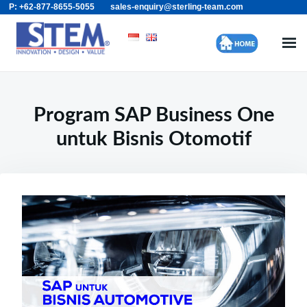
P: +62-877-8655-5055
sales-enquiry@sterling-team.com
Skip
Search
to
for:
content
Program SAP Business One
untuk Bisnis Otomotif