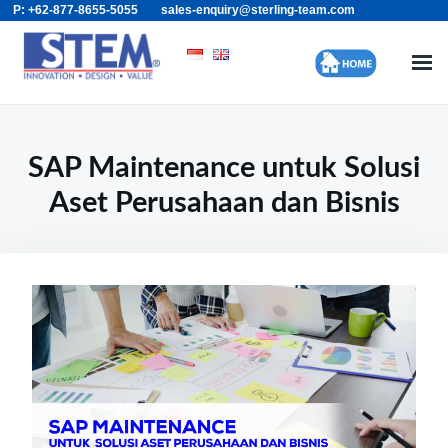
P: +62-877-8655-5055
sales-enquiry@sterling-team.com
Skip
Search
to
for:
content
SAP Maintenance untuk Solusi
Aset Perusahaan dan Bisnis