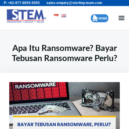
P: +62-877-8655-5055
sales-enquiry@sterling-team.com
Skip
Search
to
for:
content
Apa Itu Ransomware? Bayar
Tebusan Ransomware Perlu?