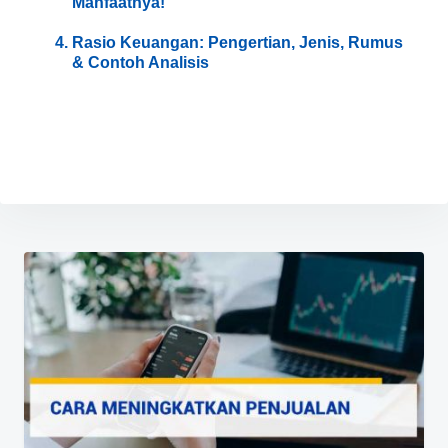
Manfaatnya!
Rasio Keuangan: Pengertian, Jenis, Rumus
& Contoh Analisis
Navigasi
pos