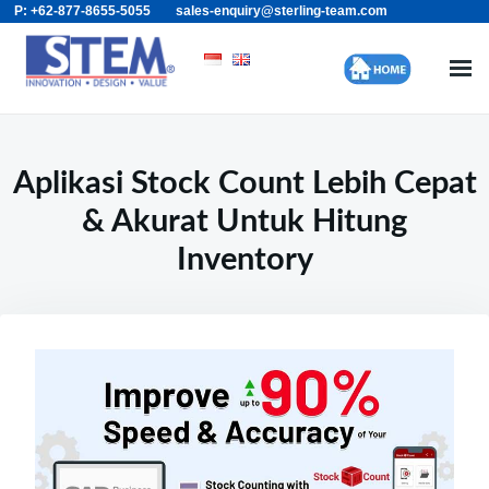
P: +62-877-8655-5055
sales-enquiry@sterling-team.com
Skip
Search
to
for:
content
Aplikasi Stock Count Lebih Cepat
& Akurat Untuk Hitung
Inventory