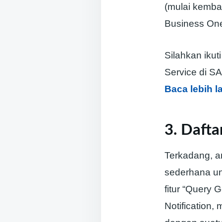
(mulai kemba
Business On
Silahkan iku
Service di S
Baca lebih l
3. Daft
Terkadang, a
sederhana un
fitur “Query 
Notification,