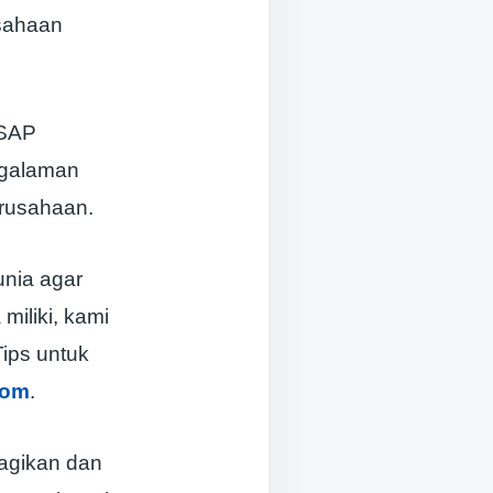
sahaan
 SAP
ngalaman
erusahaan.
nia agar
iliki, kami
ips untuk
com
.
bagikan dan