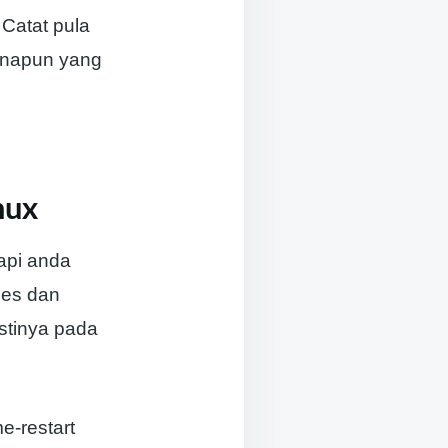
Catat pula
anapun yang
nux
api anda
ces dan
estinya pada
e-restart