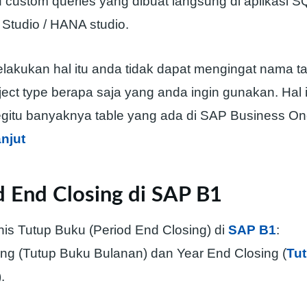
 custom queries yang dibuat langsung di aplikasi S
tudio / HANA studio.
lakukan hal itu anda tidak dapat mengingat nama ta
ct type berapa saja yang anda ingin gunakan. Hal i
gitu banyaknya table yang ada di SAP Business On
anjut
d End Closing di SAP B1
nis Tutup Buku (Period End Closing) di
SAP B1
:
ing (Tutup Buku Bulanan) dan Year End Closing (
Tu
).