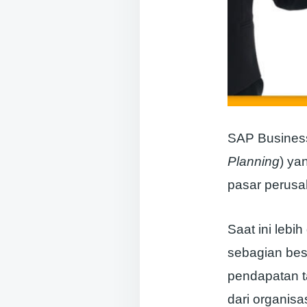
SAP Business
Planning
) ya
pasar perusa
Saat ini leb
sebagian bes
pendapatan t
dari organis