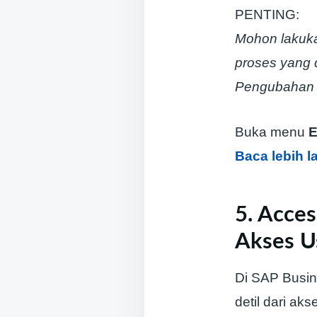
PENTING:
Mohon lakuka
proses yang d
Pengubahan T
Buka menu
E
Baca lebih l
5. Acces
Akses U
Di SAP Busin
detil dari ak