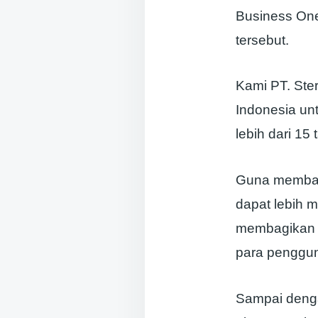
Business On
tersebut.
Kami PT. Ste
Indonesia un
lebih dari 1
Guna memban
dapat lebih 
membagikan 
para penggun
Sampai denga