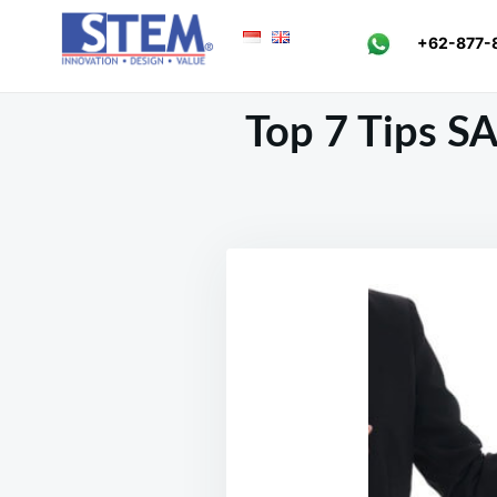
Skip
Search
+62-877-
to
for:
content
Top 7 Tips S