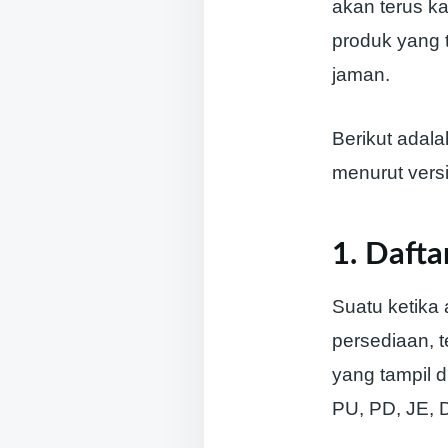
akan terus 
produk yang 
jaman.
Berikut adal
menurut vers
1. Daft
Suatu ketika
persediaan, 
yang tampil d
PU, PD, JE, D