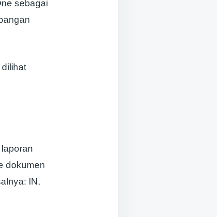
One sebagai
mbangan
dilihat
 laporan
ipe dokumen
alnya: IN,