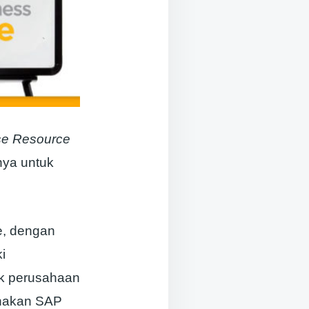
se Resource
nya untuk
e, dengan
i
ak perusahaan
unakan SAP