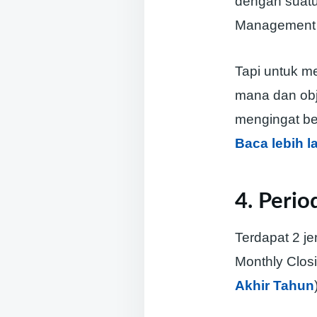
dengan suatu
Management S
Tapi untuk me
mana dan obje
mengingat be
Baca lebih l
4. Perio
Terdapat 2 je
Monthly Clos
Akhir Tahun