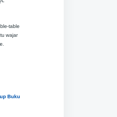
QL
ble-table
tu wajar
e.
tup Buku