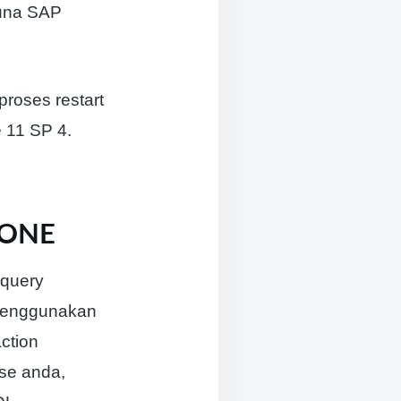
guna SAP
roses restart
 11 SP 4.
S ONE
 query
 menggunakan
ction
ase anda,