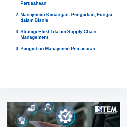
Perusahaan
Manajemen Keuangan: Pengertian, Fungsi
dalam Bisnis
Strategi Efektif dalam Supply Chain
Management
Pengertian Manajemen Pemasaran
Navigasi
pos