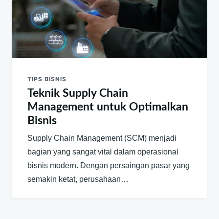
TIPS BISNIS
Teknik Supply Chain
Management untuk Optimalkan
Bisnis
Supply Chain Management (SCM) menjadi
bagian yang sangat vital dalam operasional
bisnis modern. Dengan persaingan pasar yang
semakin ketat, perusahaan…