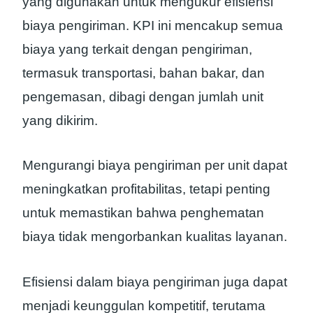
yang digunakan untuk mengukur efisiensi
biaya pengiriman. KPI ini mencakup semua
biaya yang terkait dengan pengiriman,
termasuk transportasi, bahan bakar, dan
pengemasan, dibagi dengan jumlah unit
yang dikirim.
Mengurangi biaya pengiriman per unit dapat
meningkatkan profitabilitas, tetapi penting
untuk memastikan bahwa penghematan
biaya tidak mengorbankan kualitas layanan.
Efisiensi dalam biaya pengiriman juga dapat
menjadi keunggulan kompetitif, terutama