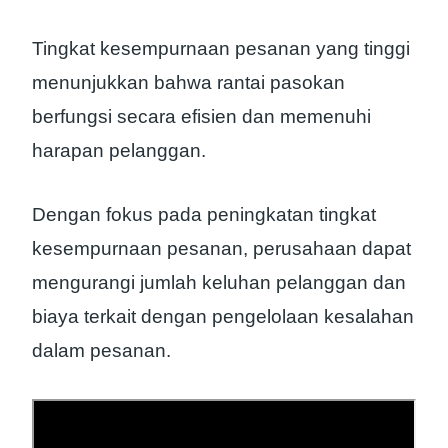
Tingkat kesempurnaan pesanan yang tinggi
menunjukkan bahwa rantai pasokan
berfungsi secara efisien dan memenuhi
harapan pelanggan.
Dengan fokus pada peningkatan tingkat
kesempurnaan pesanan, perusahaan dapat
mengurangi jumlah keluhan pelanggan dan
biaya terkait dengan pengelolaan kesalahan
dalam pesanan.