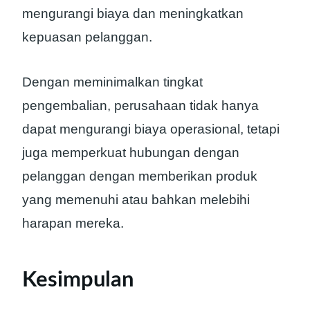
mengurangi biaya dan meningkatkan
kepuasan pelanggan.
Dengan meminimalkan tingkat
pengembalian, perusahaan tidak hanya
dapat mengurangi biaya operasional, tetapi
juga memperkuat hubungan dengan
pelanggan dengan memberikan produk
yang memenuhi atau bahkan melebihi
harapan mereka.
Kesimpulan