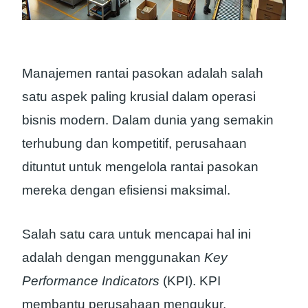
Manajemen rantai pasokan adalah salah
satu aspek paling krusial dalam operasi
bisnis modern. Dalam dunia yang semakin
terhubung dan kompetitif, perusahaan
dituntut untuk mengelola rantai pasokan
mereka dengan efisiensi maksimal.
Salah satu cara untuk mencapai hal ini
adalah dengan menggunakan
Key
Performance Indicators
(KPI). KPI
membantu perusahaan mengukur,