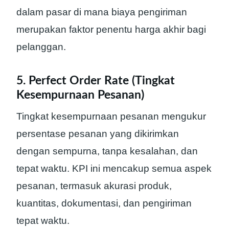
dalam pasar di mana biaya pengiriman
merupakan faktor penentu harga akhir bagi
pelanggan.
5. Perfect Order Rate (Tingkat
Kesempurnaan Pesanan)
Tingkat kesempurnaan pesanan mengukur
persentase pesanan yang dikirimkan
dengan sempurna, tanpa kesalahan, dan
tepat waktu. KPI ini mencakup semua aspek
pesanan, termasuk akurasi produk,
kuantitas, dokumentasi, dan pengiriman
tepat waktu.