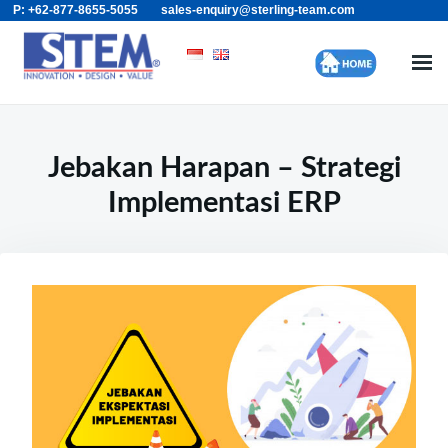
P: +62-877-8655-5055
sales-enquiry@sterling-team.com
Skip
Search
to
for:
content
Jebakan Harapan – Strategi
Implementasi ERP