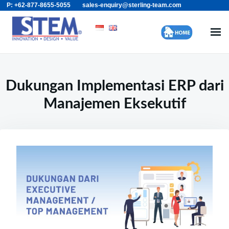
P: +62-877-8655-5055
sales-enquiry@sterling-team.com
Skip
Search
to
for:
content
Dukungan Implementasi ERP dari
Manajemen Eksekutif