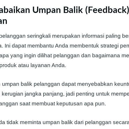
abaikan Umpan Balik (Feedback
an
pelanggan seringkali merupakan informasi paling b
ma. Ini dapat membantu Anda membentuk strategi p
apa yang ingin dilihat pelanggan dan bagaimana m
roduk atau layanan Anda.
 umpan balik pelanggan dapat menyebabkan keunt
i kerugian jangka panjang, jadi penting untuk mem
langgan saat membuat keputusan apa pun.
a tidak meminta umpan balik dari pelanggan secar