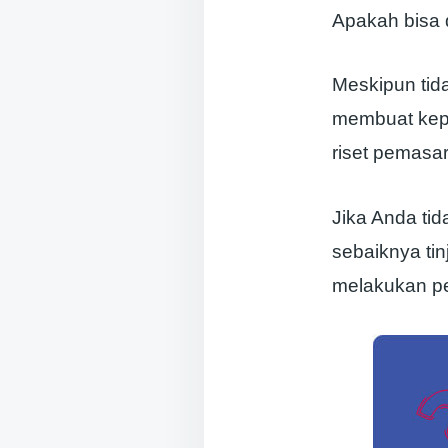
Apakah bisa d
Meskipun tid
membuat kepu
riset pemasa
Jika Anda ti
sebaiknya tin
melakukan pe