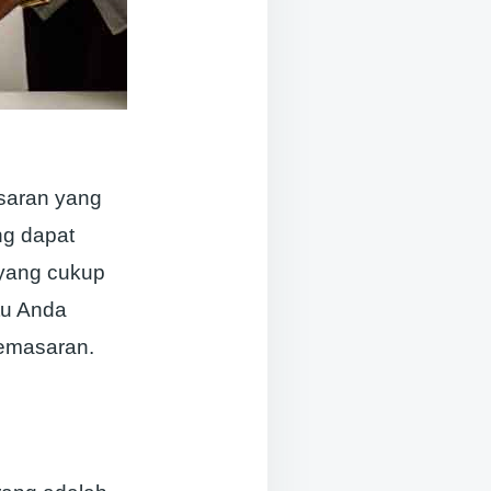
asaran yang
ng dapat
 yang cukup
tu Anda
pemasaran.