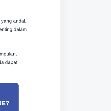
 yang andal,
enting dalam
impulan,
nda dapat