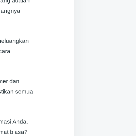
rang adalah
urangnya
 meluangkan
cara
mer dan
astikan semua
rmasi Anda.
mat biasa?