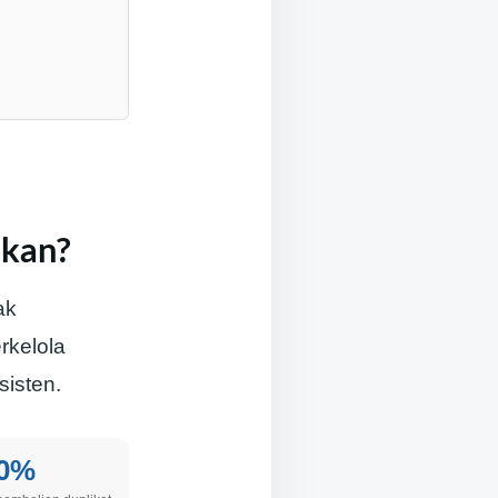
ikan?
ak
rkelola
isten.
0%