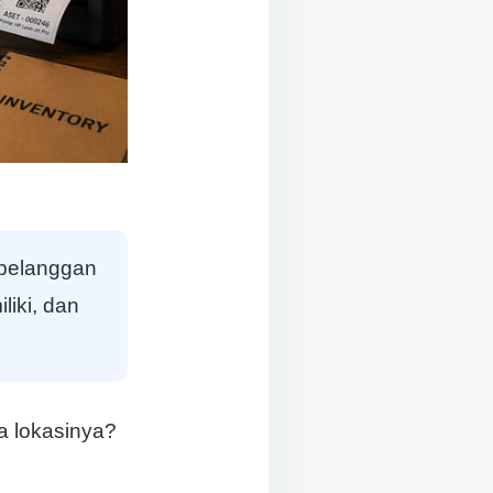
 pelanggan
iki, dan
ja lokasinya?