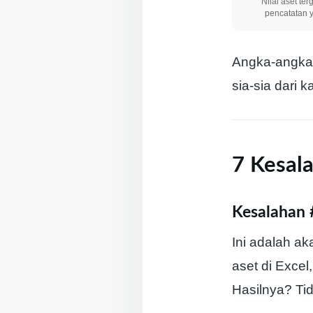
Nilai aset ter
pencatatan 
Angka-angka d
sia-sia dari 
7 Kesal
Kesalahan 
Ini adalah a
aset di Excel
Hasilnya? Tid