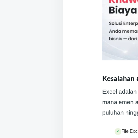
Kesalahan 
Excel adalah 
manajemen as
puluhan hing
File Ex