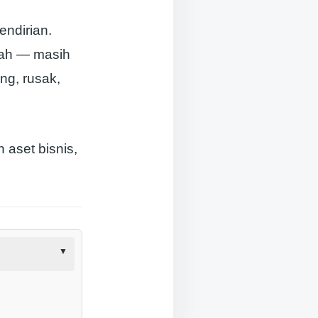
endirian.
gah — masih
ng, rusak,
aset bisnis,