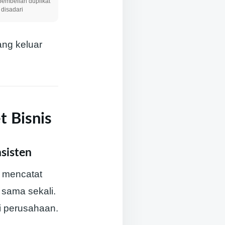
pembelian duplikat
 disadari
ang keluar
 Bisnis
sisten
s mencatat
t sama sekali.
ki perusahaan.