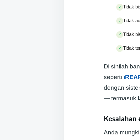
Tidak b
Tidak ad
Tidak bi
Tidak t
Di sinilah ban
seperti
iREAP
dengan sistem
— termasuk l
Kesalahan 
Anda mungkin 