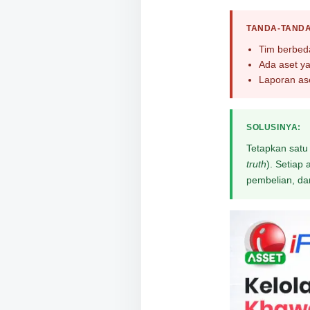
TANDA-TANDA
Tim berbeda
Ada aset ya
Laporan ase
SOLUSINYA:
Tetapkan satu
truth
). Setiap 
pembelian, da