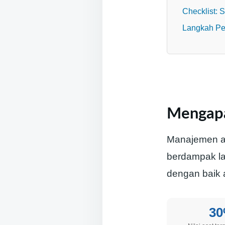
Checklist:
Langkah Per
Mengapa
Manajemen as
berdampak la
dengan baik 
3