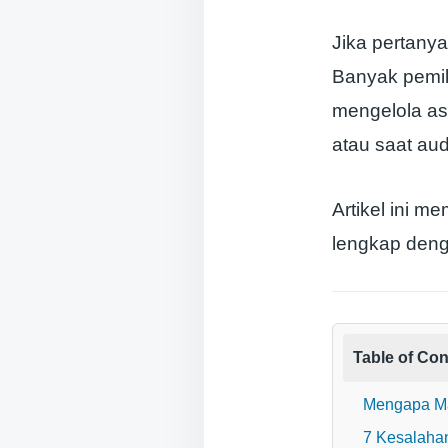
Jika pertany
Banyak pemi
mengelola ase
atau saat audi
Artikel ini 
lengkap denga
Table of Con
Mengapa Ma
7 Kesalaha