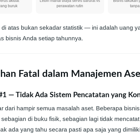
gerus akibat
Lebih mahal biaya servis darurat vs
Bisnis lakukan 
yang buruk
perawatan rutin
tanpa
i atas bukan sekadar statistik — ini adalah uang y
kas bisnis Anda setiap tahunnya.
ahan Fatal dalam Manajemen Aset
#1 — Tidak Ada Sistem Pencatatan yang Kon
kar dari hampir semua masalah aset. Beberapa bisni
, sebagian di buku fisik, sebagian lagi tidak mencata
ak ada yang tahu secara pasti apa saja yang dimili