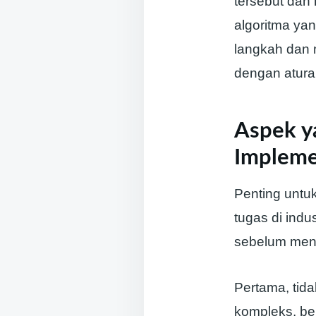
tersebut dan
algoritma ya
langkah dan 
dengan atura
Aspek y
Impleme
Penting untu
tugas di ind
sebelum men
Pertama, tid
kompleks, be