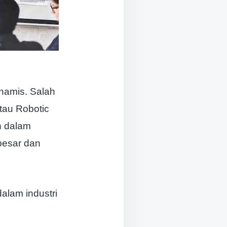
namis. Salah
atau Robotic
n dalam
besar dan
dalam industri