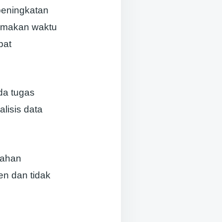
peningkatan
memakan waktu
pat
da tugas
alisis data
lahan
en dan tidak