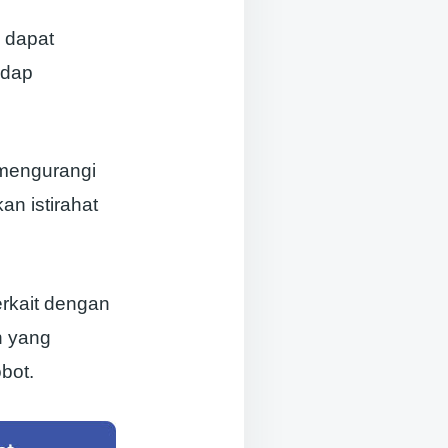
 dapat
adap
 mengurangi
n istirahat
erkait dengan
n yang
bot.