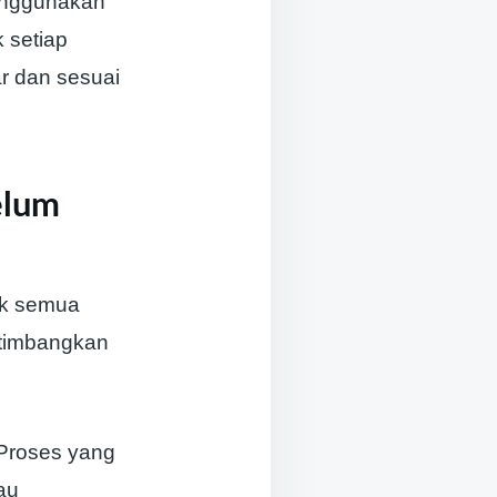
enggunakan
 setiap
r dan sesuai
elum
uk semua
rtimbangkan
 Proses yang
au