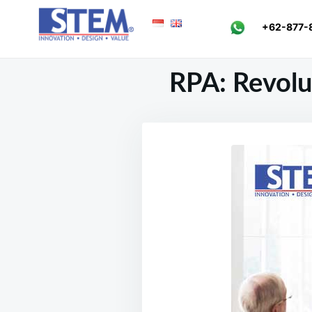
Skip
Search
+62-877-
to
for:
content
RPA: Revolu