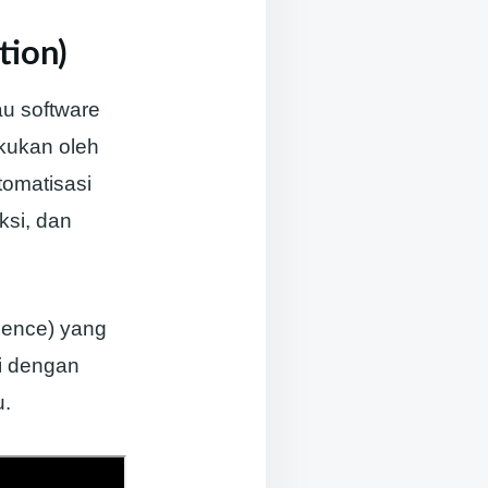
tion)
u software
kukan oleh
omatisasi
ksi, dan
igence) yang
i dengan
u.