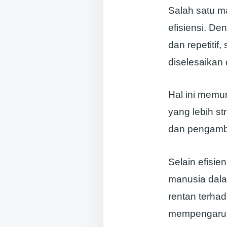
Salah satu m
efisiensi. D
dan repetitif,
diselesaikan
Hal ini memu
yang lebih st
dan pengambi
Selain efisi
manusia dala
rentan terha
mempengaruhi