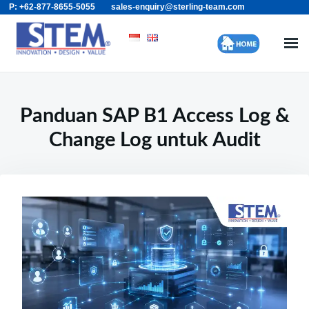
P: +62-877-8655-5055
sales-enquiry@sterling-team.com
Skip
Search
to
for:
content
Panduan SAP B1 Access Log &
Change Log untuk Audit