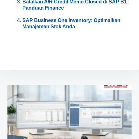
Batalkan A/R Credit Memo Closed di SAP B1:
Panduan Finance
SAP Business One Inventory: Optimalkan
Manajemen Stok Anda
Navigasi
pos