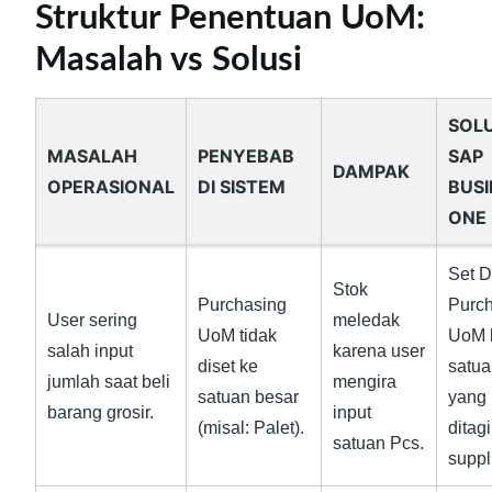
Struktur Penentuan UoM:
Masalah vs Solusi
SOLU
MASALAH
PENYEBAB
SAP
DAMPAK
OPERASIONAL
DI SISTEM
BUSI
ONE
Set D
Stok
Purchasing
Purc
User sering
meledak
UoM tidak
UoM 
salah input
karena user
diset ke
satua
jumlah saat beli
mengira
satuan besar
yang 
barang grosir.
input
(misal: Palet).
ditag
satuan Pcs.
suppli