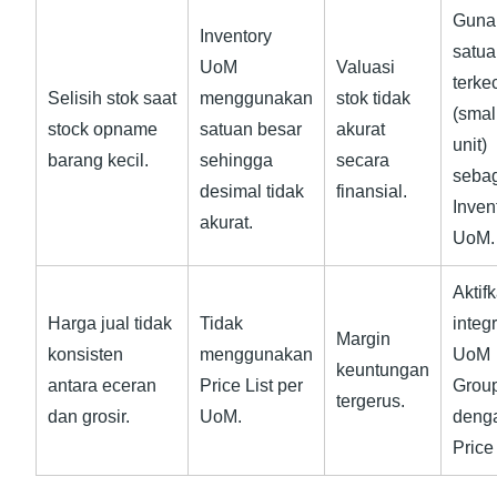
Guna
Inventory
satua
UoM
Valuasi
terkec
Selisih stok saat
menggunakan
stok tidak
(smal
stock opname
satuan besar
akurat
unit)
barang kecil.
sehingga
secara
seba
desimal tidak
finansial.
Inven
akurat.
UoM.
Aktif
Harga jual tidak
Tidak
integ
Margin
konsisten
menggunakan
UoM
keuntungan
antara eceran
Price List per
Grou
tergerus.
dan grosir.
UoM.
deng
Price 