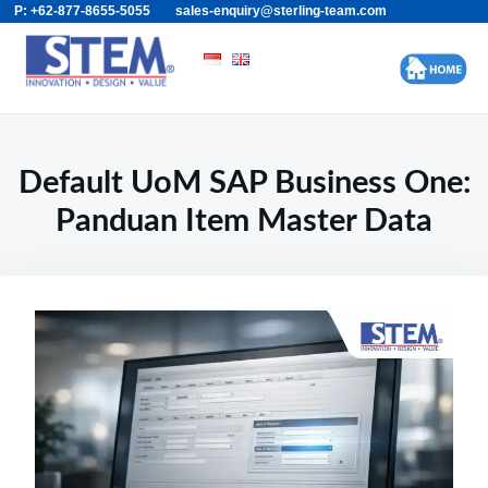
P: +62-877-8655-5055
sales-enquiry@sterling-team.com
Skip
Search
to
for:
content
Default UoM SAP Business One:
Panduan Item Master Data