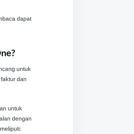
mbaca dapat
One?
ncang untuk
 faktur dan
an untuk
ualan dengan
eliputi: