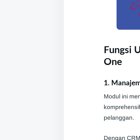
Fungsi 
One
1. Manaje
Modul ini me
komprehensif,
pelanggan.
Dengan CRM 