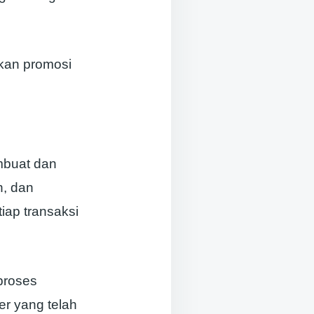
kan promosi
mbuat dan
n, dan
iap transaksi
proses
er yang telah