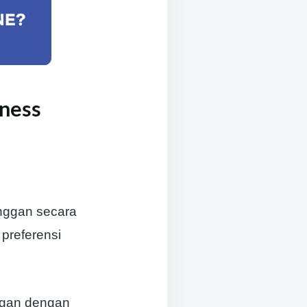
ness
nggan secara
 preferensi
ngan dengan