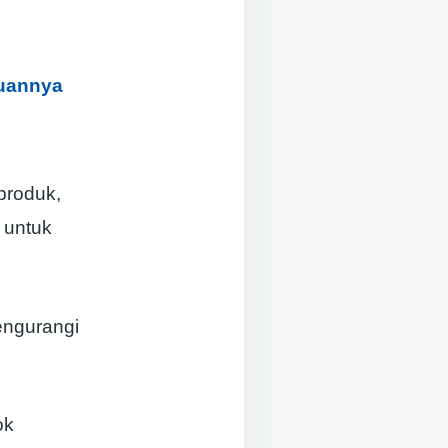
juannya
produk,
 untuk
engurangi
ok