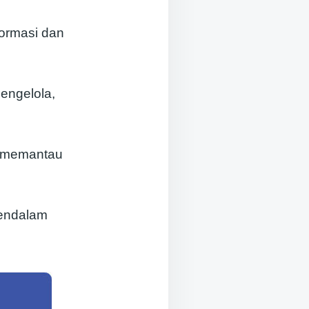
formasi dan
engelola,
n memantau
endalam