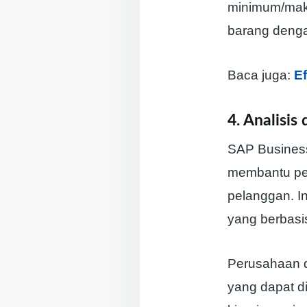
minimum/mak
barang denga
Baca juga:
E
4. Analisis
SAP Business
membantu per
pelanggan. I
yang berbasi
Perusahaan d
yang dapat 