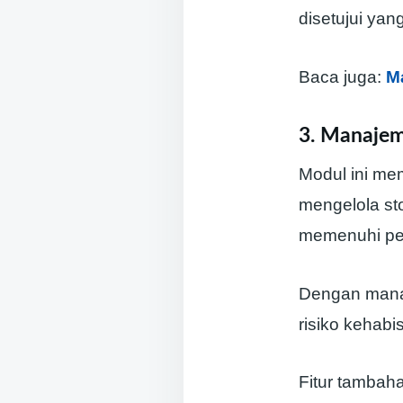
disetujui yang
Baca juga:
M
3. Manajem
Modul ini me
mengelola st
memenuhi pe
Dengan mana
risiko kehabi
Fitur tambah