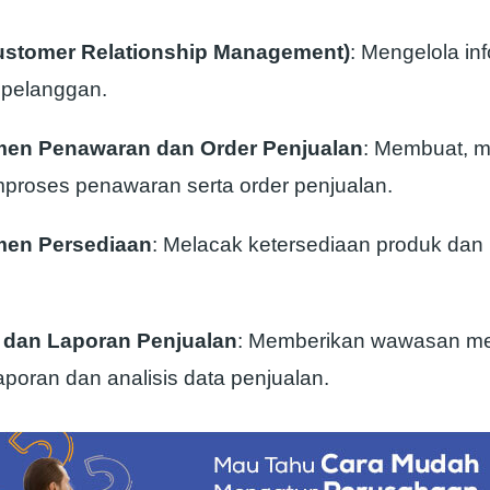
stomer Relationship Management)
: Mengelola in
i pelanggan.
en Penawaran dan Order Penjualan
: Membuat, m
roses penawaran serta order penjualan.
en Persediaan
: Melacak ketersediaan produk da
s dan Laporan Penjualan
: Memberikan wawasan m
laporan dan analisis data penjualan.