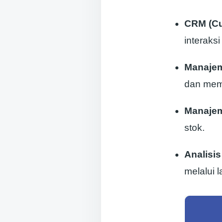
CRM (Cu
interaks
Manajem
dan memp
Manajem
stok.
Analisi
melalui 