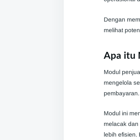
Dengan memah
melihat pote
Apa itu
Modul penjua
mengelola sel
pembayaran.
Modul ini me
melacak dan 
lebih efisie