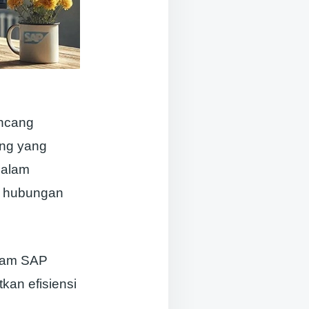
ancang
ing yang
dalam
n hubungan
alam SAP
an efisiensi