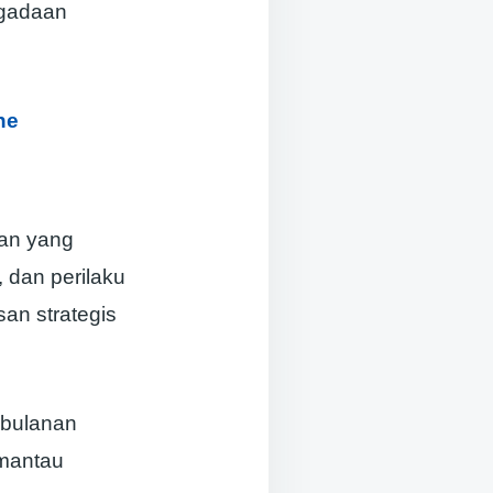
gadaan
ne
ran yang
 dan perilaku
an strategis
 bulanan
mantau