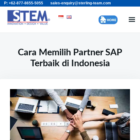
P: +62-877-8655-5055
sales-enquiry@sterling-team.com
Skip
Search
to
for:
content
Cara Memilih Partner SAP
Terbaik di Indonesia