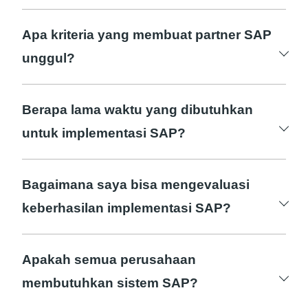
Apa kriteria yang membuat partner SAP
unggul?
Memilih partner SAP yang unggul
melibatkan pengamatan terhadap
Berapa lama waktu yang dibutuhkan
pengalaman, reputasi, dan keahlian industri
untuk implementasi SAP?
yang dimiliki oleh mitra tersebut.
Waktu implementasi SAP bervariasi
tergantung pada kompleksitas proyek, tetapi
Bagaimana saya bisa mengevaluasi
biasanya berkisar antara beberapa bulan
keberhasilan implementasi SAP?
hingga setahun.
Keberhasilan implementasi dapat diukur
melalui peningkatan efisiensi operasional,
Apakah semua perusahaan
respons cepat terhadap perubahan, dan
membutuhkan sistem SAP?
pemahaman yang lebih baik tentang data
Tidak semua perusahaan membutuhkan