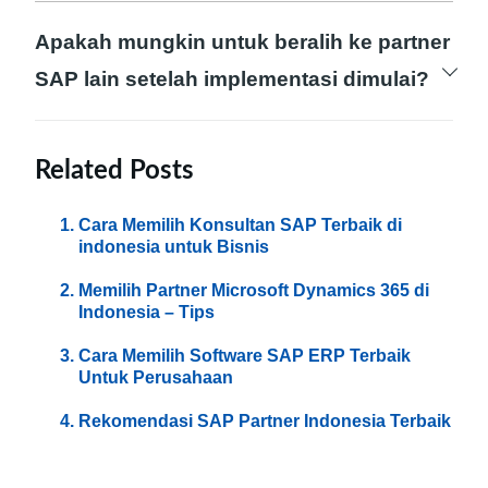
bisnis.
SAP, tetapi bagi yang memiliki operasi
Apakah mungkin untuk beralih ke partner
kompleks dan besar, SAP dapat menjadi
SAP lain setelah implementasi dimulai?
solusi yang sangat bermanfaat.
Ya, mungkin. Namun, perpindahan partner
SAP selama implementasi dapat
Related Posts
menimbulkan tantangan, dan keputusan
Cara Memilih Konsultan SAP Terbaik di
tersebut perlu dipertimbangkan dengan hati-
indonesia untuk Bisnis
hati.
Memilih Partner Microsoft Dynamics 365 di
Indonesia – Tips
Cara Memilih Software SAP ERP Terbaik
Untuk Perusahaan
Rekomendasi SAP Partner Indonesia Terbaik