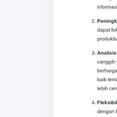
informasi
Peningk
dapat fo
produktiv
Analisi
canggih
berharga
baik ten
lebih ce
Fleksibi
dengan 