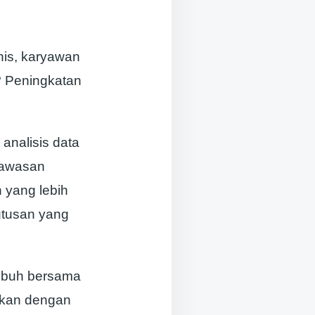
nis, karyawan
a? Peningkatan
analisis data
wawasan
 yang lebih
utusan yang
mbuh bersama
skan dengan