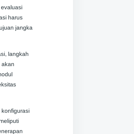
 evaluasi
asi harus
tujuan jangka
asi, langkah
a akan
modul
ksitas
 konfigurasi
eliputi
penerapan