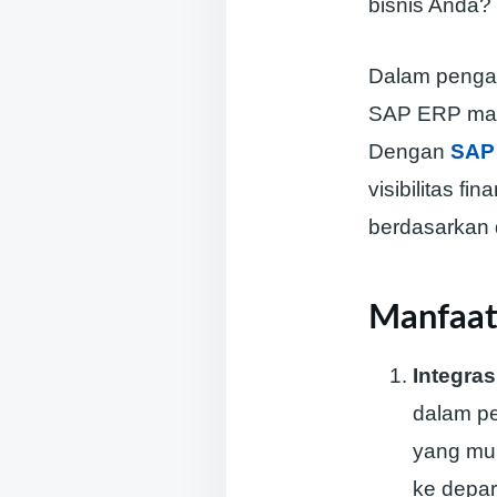
bisnis Anda?
Dalam pengal
SAP ERP mamp
Dengan
SAP
visibilitas f
berdasarkan 
Manfaat
Integra
dalam pe
yang mul
ke depa