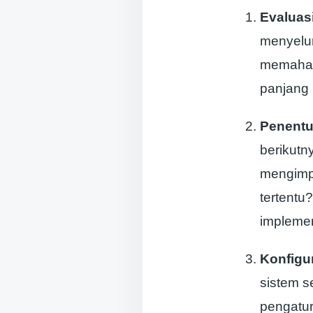
Evaluas
menyelur
memahami
panjang
Penentu
berikutn
mengimp
tertentu
implemen
Konfigu
sistem s
pengatur