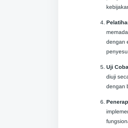
kebijaka
Pelatih
memadai
dengan e
penyesua
Uji Coba
diuji se
dengan ba
Penera
implemen
fungsion