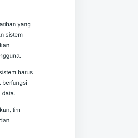
atihan yang
n sistem
ukan
engguna.
sistem harus
 berfungsi
i data.
kan, tim
 dan