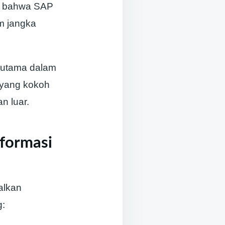
n bahwa SAP
am jangka
 utama dalam
 yang kokoh
n luar.
formasi
alkan
g: