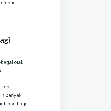
ketahui
agi
bagai otak
s.
lkan
sih banyak
r biasa bagi