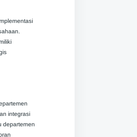
implementasi
sahaan.
iliki
gis
epartemen
n integrasi
tu departemen
oran