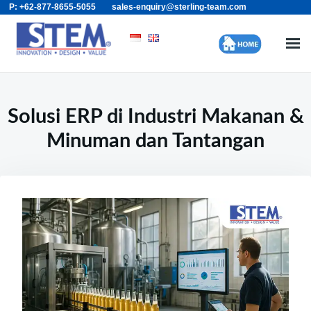
P: +62-877-8655-5055
sales-enquiry@sterling-team.com
Skip
Search
to
for:
content
Solusi ERP di Industri Makanan &
Minuman dan Tantangan