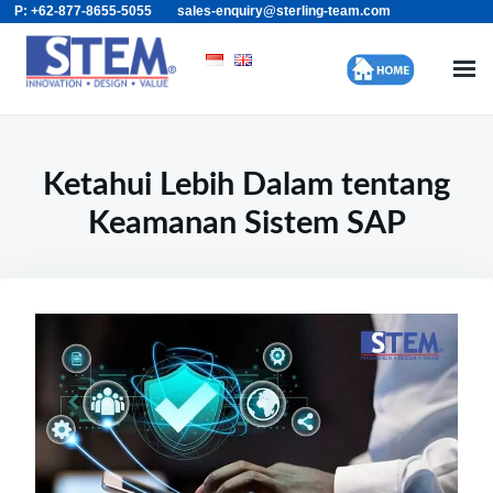
P: +62-877-8655-5055
sales-enquiry@sterling-team.com
Skip
Search
to
for:
content
Ketahui Lebih Dalam tentang
Keamanan Sistem SAP