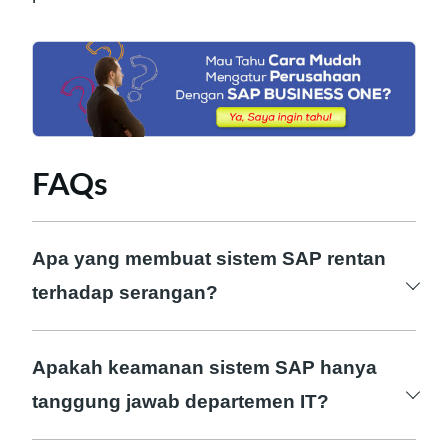
FAQs
Apa yang membuat sistem SAP rentan
terhadap serangan?
Kelemahan sistem SAP dapat timbul dari
pengaturan yang tidak tepat, kurangnya
Apakah keamanan sistem SAP hanya
pembaruan, atau celah keamanan lainnya
tanggung jawab departemen IT?
yang mungkin dieksploitasi oleh pihak jahat.
Tidak. Kesadaran keamanan harus menjadi