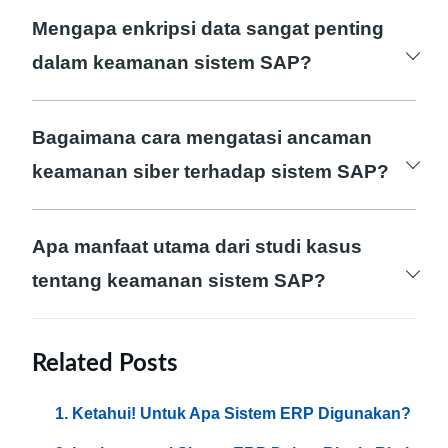
tanggung jawab semua anggota organisasi.
Mengapa enkripsi data sangat penting
Setiap orang memiliki peran dalam menjaga
dalam keamanan sistem SAP?
keamanan informasi.
Enkripsi melindungi data dari akses yang
tidak sah, bahkan jika melintasi lapisan
Bagaimana cara mengatasi ancaman
jaringan yang tidak aman. Ini merupakan
keamanan siber terhadap sistem SAP?
langkah krusial dalam melindungi
Mengatasi ancaman siber melibatkan
kerahasiaan informasi.
kombinasi pemantauan proaktif, pembaruan
Apa manfaat utama dari studi kasus
rutin, dan integrasi kecerdasan buatan untuk
tentang keamanan sistem SAP?
mendeteksi dan menanggapi serangan
Studi kasus memberikan wawasan konkret
secara efisien.
tentang bagaimana perusahaan nyata
Related Posts
menghadapi dan mengatasi tantangan
Ketahui! Untuk Apa Sistem ERP Digunakan?
keamanan sistem SAP, memberikan