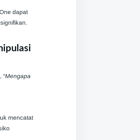
 One dapat
ignifikan.
ipulasi
 “
Mengapa
uk mencatat
siko