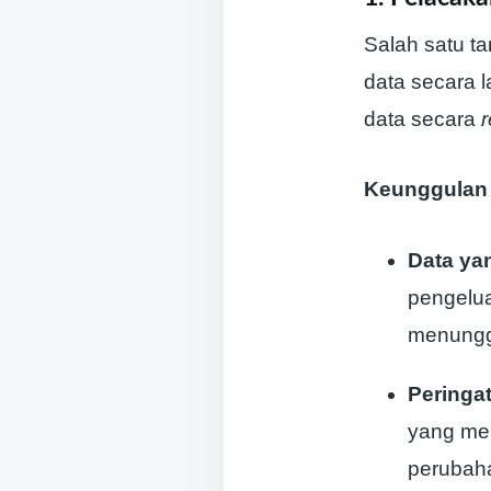
Salah satu t
data secara
data secara
r
Keunggulan F
Data yan
pengelua
menunggu
Peringa
yang men
perubah