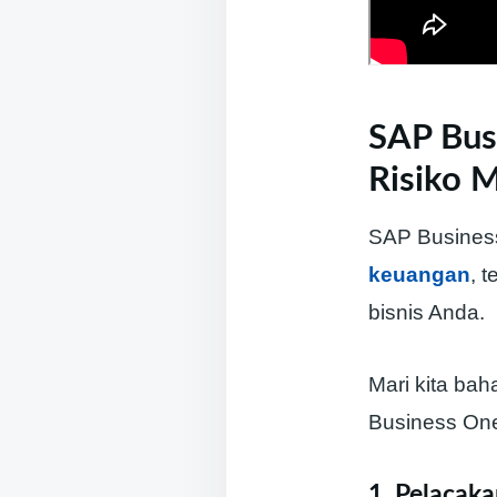
SAP Busi
Risiko M
SAP Busines
keuangan
, 
bisnis Anda.
Mari kita ba
Business One
1. Pelacak