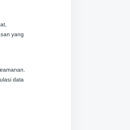
at,
asan yang
 keamanan.
lasi data