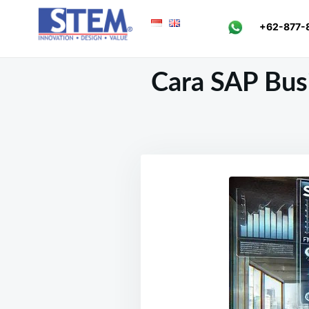
Skip
Search
+62-877-
to
for:
content
Cara SAP Bus