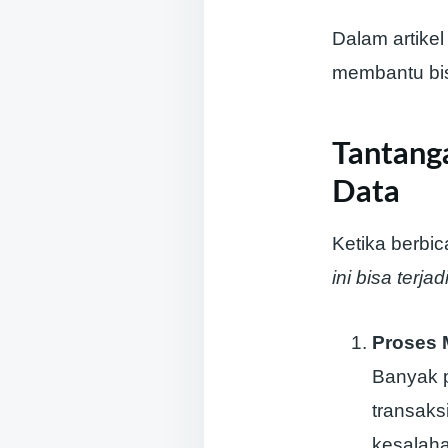
Dalam artike
membantu bisn
Tantang
Data
Ketika berbica
ini bisa terjad
Proses 
Banyak 
transaks
kesalaha