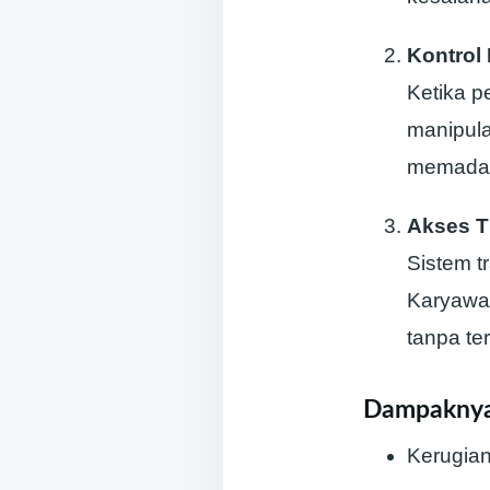
Kontrol
Ketika p
manipula
memadai,
Akses T
Sistem t
Karyawan
tanpa ter
Dampaknya
Kerugian