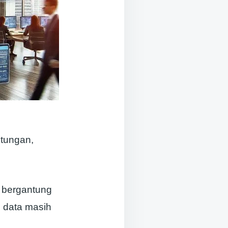
ntungan,
 bergantung
i data masih