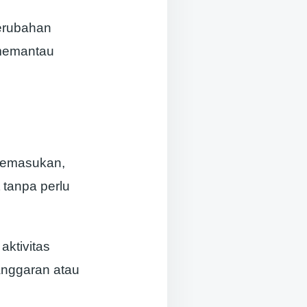
erubahan
 memantau
 pemasukan,
 tanpa perlu
aktivitas
anggaran atau