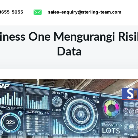
8655-5055
sales-enquiry@sterling-team.com
iness One Mengurangi Risi
Data