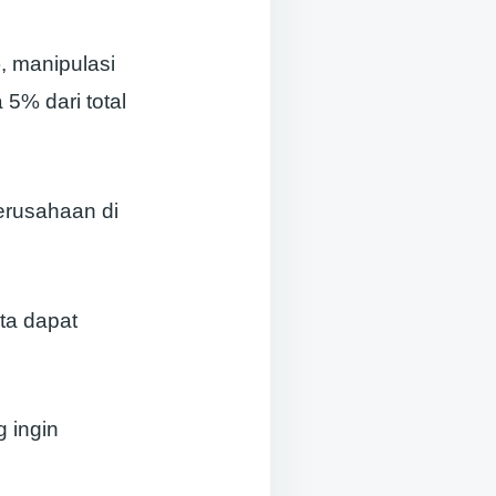
 manipulasi
5% dari total
perusahaan di
ata dapat
g ingin