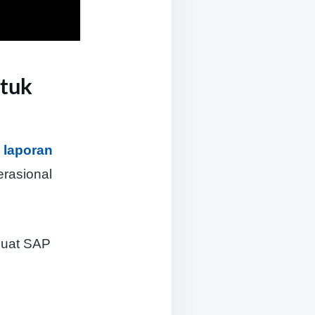
ntuk
 laporan
erasional
mbuat SAP