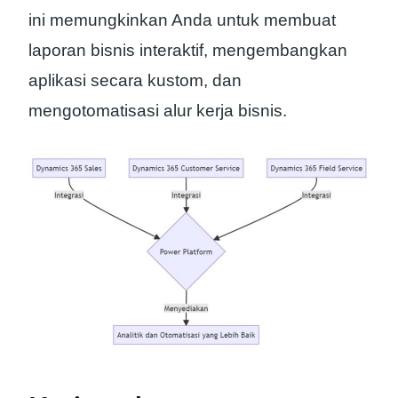
ini memungkinkan Anda untuk membuat
laporan bisnis interaktif, mengembangkan
aplikasi secara kustom, dan
mengotomatisasi alur kerja bisnis.