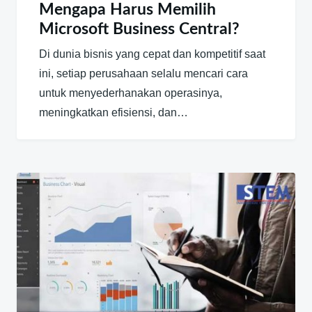
Mengapa Harus Memilih
Microsoft Business Central?
Di dunia bisnis yang cepat dan kompetitif saat
ini, setiap perusahaan selalu mencari cara
untuk menyederhanakan operasinya,
meningkatkan efisiensi, dan…