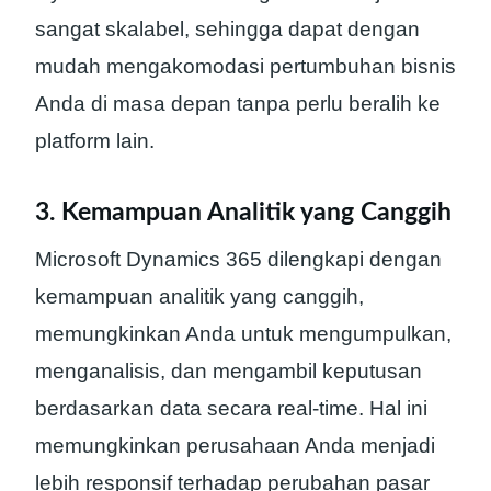
sangat skalabel, sehingga dapat dengan
mudah mengakomodasi pertumbuhan bisnis
Anda di masa depan tanpa perlu beralih ke
platform lain.
3. Kemampuan Analitik yang Canggih
Microsoft Dynamics 365 dilengkapi dengan
kemampuan analitik yang canggih,
memungkinkan Anda untuk mengumpulkan,
menganalisis, dan mengambil keputusan
berdasarkan data secara real-time. Hal ini
memungkinkan perusahaan Anda menjadi
lebih responsif terhadap perubahan pasar