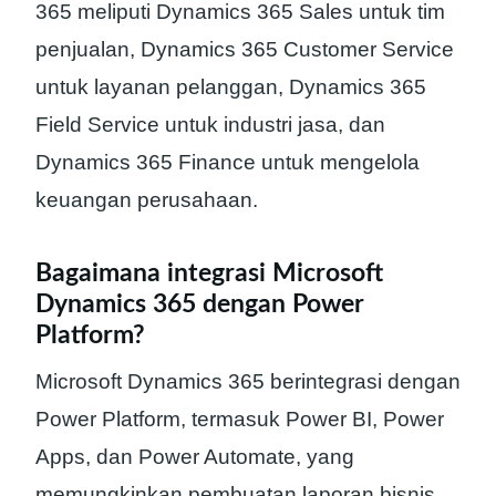
365 meliputi Dynamics 365 Sales untuk tim
penjualan, Dynamics 365 Customer Service
untuk layanan pelanggan, Dynamics 365
Field Service untuk industri jasa, dan
Dynamics 365 Finance untuk mengelola
keuangan perusahaan.
Bagaimana integrasi Microsoft
Dynamics 365 dengan Power
Platform?
Microsoft Dynamics 365 berintegrasi dengan
Power Platform, termasuk Power BI, Power
Apps, dan Power Automate, yang
memungkinkan pembuatan laporan bisnis