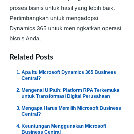
proses bisnis untuk hasil yang lebih baik.
Pertimbangkan untuk mengadopsi
Dynamics 365 untuk meningkatkan operasi
bisnis Anda.
Related Posts
Apa itu Microsoft Dynamics 365 Business
Central?
Mengenal UIPath: Platform RPA Terkemuka
untuk Transformasi Digital Perusahaan
Mengapa Harus Memilih Microsoft Business
Central?
Keuntungan Menggunakan Microsoft
Business Central