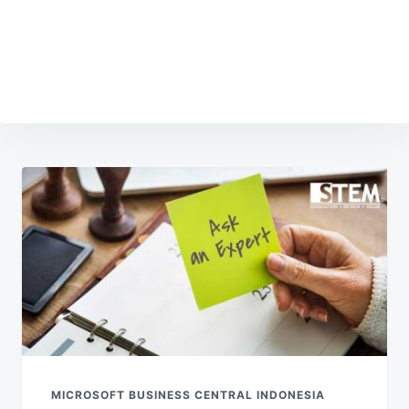
Navigasi
pos
MICROSOFT BUSINESS CENTRAL INDONESIA