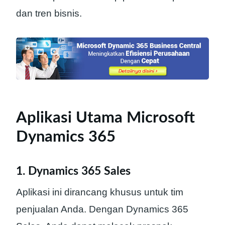
dan tren bisnis.
Aplikasi Utama Microsoft
Dynamics 365
1. Dynamics 365 Sales
Aplikasi ini dirancang khusus untuk tim
penjualan Anda. Dengan Dynamics 365