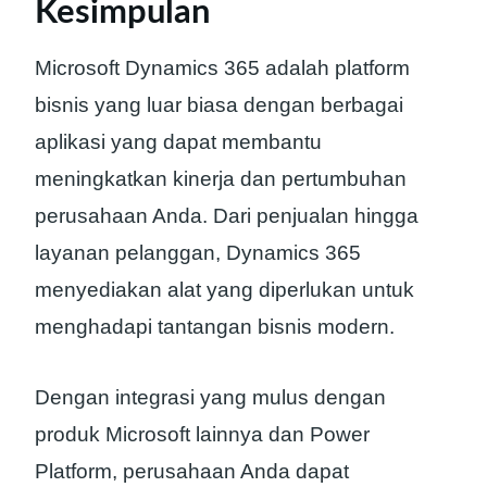
Kesimpulan
Microsoft Dynamics 365 adalah platform
bisnis yang luar biasa dengan berbagai
aplikasi yang dapat membantu
meningkatkan kinerja dan pertumbuhan
perusahaan Anda. Dari penjualan hingga
layanan pelanggan, Dynamics 365
menyediakan alat yang diperlukan untuk
menghadapi tantangan bisnis modern.
Dengan integrasi yang mulus dengan
produk Microsoft lainnya dan Power
Platform, perusahaan Anda dapat